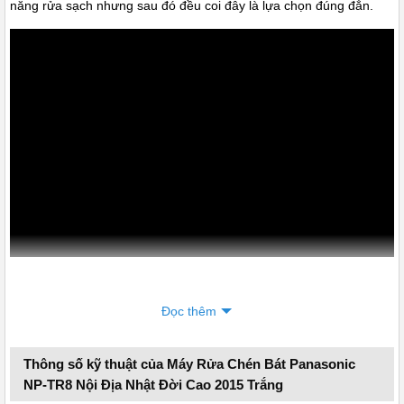
năng rửa sạch nhưng sau đó đều coi đây là lựa chọn đúng đắn.
Đọc thêm
Giới thiệu máy rửa bát Panasonic TR8
Máy rửa sạch các vết dầu mỡ, vết bẩn cứng đầu nhất nhờ sử dụng
Thông số kỹ thuật của Máy Rửa Chén Bát Panasonic
nước nóng với áp lực cao khi rửa. Ngoài ra ở dòng
máy rửa chén
NP-TR8 Nội Địa Nhật Đời Cao 2015 Trắng