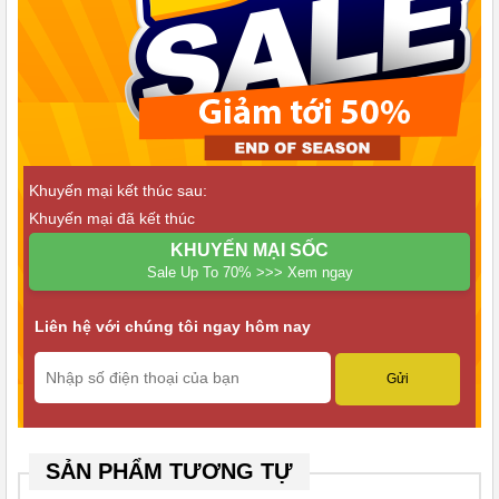
– Có thể tùy chọn nhiều chế độ làm việc khác nhau như rửa
nhanh, rửa không chất tẩy rửa, rửa vết bẩn cừng đầu nhiệt độ
cao, sấy, sấy bát luôn nóng…
– Máy rửa chén vận hành với độ ồn thấp không gây ảnh hưởng
đến mọi sinh hoạt trong gia đình
Khuyến mại kết thúc sau:
Khuyến mại đã kết thúc
KHUYẾN MẠI SỐC
Sale Up To 70% >>> Xem ngay
Liên hệ với chúng tôi ngay hôm nay
Máy rửa chén Panasonic nội địa Nhật NP-TR8
SẢN PHẨM TƯƠNG TỰ
Lưu ý khi sử dụng máy rửa chén bát nội địa Nhật NP-TR8