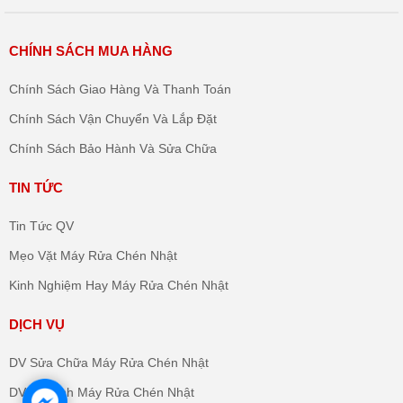
Trụ sở chính: 64/5/4 Ngô Chí Quốc, P. Bình Chiểu, Thủ Đức, HCM
Hotline: 0909 303 678 – 0931 505 585
CHÍNH SÁCH MUA HÀNG
Website: shopmayruachen.com
Chính Sách Giao Hàng Và Thanh Toán
Chính Sách Vận Chuyển Và Lắp Đặt
Fanpage : facebook.com/mayruachensg
Chính Sách Bảo Hành Và Sửa Chữa
TIN TỨC
Tin Tức QV
Mẹo Vặt Máy Rửa Chén Nhật
Kinh Nghiệm Hay Máy Rửa Chén Nhật
DỊCH VỤ
DV Sửa Chữa Máy Rửa Chén Nhật
DV Vệ Sinh Máy Rửa Chén Nhật