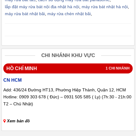
nước nóng có thể làm vỡ.
lắp đặt máy rửa bát nội địa nhật hà nội
,
máy rửa bát nhật hà nội
,
máy rửa bát nhật bãi
,
máy rửa chén nhật bãi
,
------> Xem thêm tất cả các dòng
máy rửa chén nội địa Nhật
chính hãng
tại đây
Đơn vị cung cấp máy rửa chén uy tín tại Hồ Chí Minh?
Hiện nay có rất nhiều đơn vị cung cấp máy rửa chén nội địa Nhật,
nhiều chất lượng và giá thành khác nhau. Quý khách hàng nên
CHI NHÁNH KHU VỰC
chọn những bên bán có địa chỉ rõ ràng có thâm niên trong ngành
HỒ CHÍ MINH
1 CHI NHÁNH
nội địa Nhật.
CN HCM
Khách hàng có thể chọn QV shop máy nội địa Nhật của chúng tôi
để là nơi trao niềm tin. Chúng tôi chuyên:
robot hút bụi nội địa
Add: 436/24 Đường HT13, Phường Hiệp Thành, Quận 12, HCM
Hotline: 0909 303 678 ( Đức) – 0931 505 585 ( Ly) (7h:30 - 21h:00
nhật
,
nồi cơm điện nội địa nhật
...
Với kinh nghiệm nhiều năm,
T2 – Chủ Nhật)
cùng đội ngũ thợ lành nghề luôn sẵn sàng phục vụ khách hàng.
Thông tin liên hệ
Xem bản đồ
QV - Chuyên máy nội địa Nhật