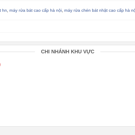
t hn
,
máy rửa bát cao cấp hà nội
,
máy rửa chén bát nhật cao cấp hà nộ
CHI NHÁNH KHU VỰC