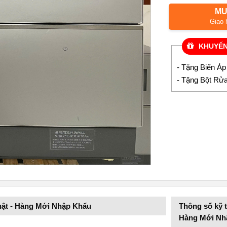
MU
Giao 
KHUYẾN
- Tặng Biến Á
- Tặng Bột Rử
Nhật - Hàng Mới Nhập Khẩu
Thông số kỹ 
Hàng Mới Nh