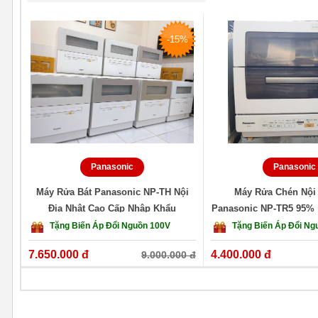
- Bền bỉ: Hàng nội địa Nhật nổi tiếng chất lượng cao, sử dụng bền lâ
- An toàn tuyệt đối: Đảm bảo vệ sinh, diệt khuẩn, an toàn cho trẻ n
-15%
------>>>> Xem thêm:
Báo giá máy rửa bát nội địa Nhật giá tốt
Đặt Mua Ngay máy rửa bát NP-TZ300 ở đâu uy tín, chất lượng
Hiện tại QV Shop máy rửa chén đang cung cấp máy rửa bát Pan
khẩu chính hãng, bảo hành dài hạn, hỗ trợ lắp đặt tận nơi toàn quố
Liên hệ ngay hôm nay để nhận báo giá tốt nhất và quà
►►►
Panasonic
Panasonic
Thông tin liên hệ:
Máy Rửa Bát Panasonic NP-TH Nội
Máy Rửa Chén Nội 
Địa Nhật Cao Cấp Nhập Khẩu
Panasonic NP-TR5 95% 
Địa chỉ: 436/24 đường Hiệp Thành 13, P. Hiệp Thành, Quận 12, 
Nhật HCM
Tặng Biến Áp Đổi Nguồn 100V
Tặng Biến Áp Đổi Ng
Gọi mua hàng: 0909 303 678 – 0931 505 585 (7h:30 - 19h:00 từ t
7.650.000 đ
4.400.000 đ
9.000.000 đ
Website:
shopmayruachen.com
Fanpage :
facebook.com/mayruachensg