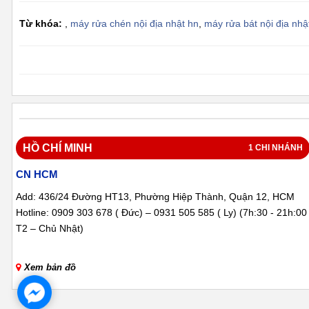
Youtube:
https://www.youtube.com/@mayruachensaigon5670
Từ khóa:
,
máy rửa chén nội địa nhật hn
,
máy rửa bát nội địa nhậ
HỒ CHÍ MINH
1 CHI NHÁNH
CN HCM
Add: 436/24 Đường HT13, Phường Hiệp Thành, Quận 12, HCM
Hotline: 0909 303 678 ( Đức) – 0931 505 585 ( Ly) (7h:30 - 21h:00
T2 – Chủ Nhật)
Xem bản đồ