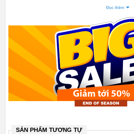
Đọc thêm
Máy rửa bát nội địa Nhật hàn
Công suất: Rửa 6-8 bộ chén bát, phù hợp gia đình 4-6 người.
Kích thước: nhỏ gọn, dễ lắp đặt trên kệ bếp hoặc âm tủ.
Màu sắc: Trắng ngọc trai sang trọng và xám chì dễ phối với mọi kh
Tại sao nên mua máy rửa bát Panasonic NP-TZ300 nội địa Nhậ
- Tiết kiệm thời gian: Rửa sạch bát đĩa chỉ trong 30-60 phút, bạn c
- Tiết kiệm nước: Chỉ tiêu hao 8-11 lít nước/lần rửa, tiết kiệm hơn r
SẢN PHẨM TƯƠNG TỰ