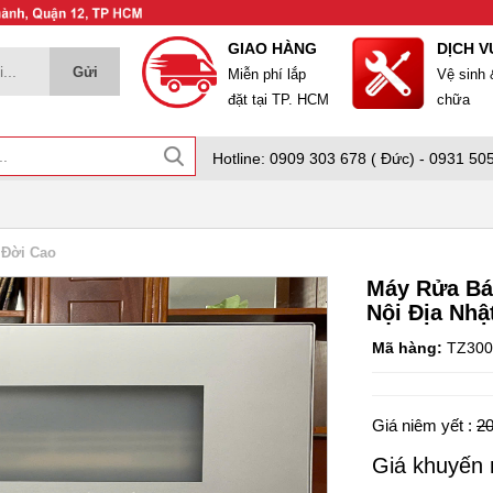
GIAO HÀNG
DỊCH V
Miễn phí lắp
Vệ sinh
đặt tại TP. HCM
chữa
Hotline: 0909 303 678 ( Đức) - 0931 505
 Đời Cao
Máy Rửa Bá
Nội Địa Nhậ
Mã hàng:
TZ300
Giá niêm yết :
20
Giá khuyến