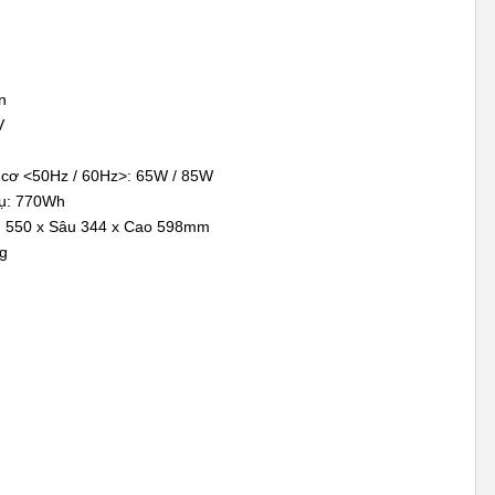
n
V
 cơ <50Hz / 60Hz>: 65W / 85W
hụ: 770Wh
g 550 x Sâu 344 x Cao 598mm
kg