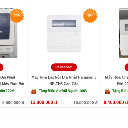
u, ít hỏng vặt.
hỏ và người già.
-20%
-8%
?
asonic NP-TZ300 nội địa Nhật hàng mới 100% nhập
c.
 tặng hấp dẫn kèm theo
Panasonic
Địa Nhật
Máy Rửa Bát Nội Địa Nhật Panasonic
Máy Rửa Ché
| Máy Rửa Bát
NP-TH5 Cao Cấp
Đời 2
HCM
uồn 100V
Tặng Biến Áp Đổi Nguồn 100V
Tặng Biế
hứ 2 – Chủ Nhật)
13.800.000 đ
8.460.000 đ
5.500.000 đ
15.000.000 đ