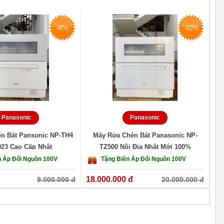
-6%
-10%
Panasonic
Panasonic
n Bát Pansonic NP-TH4
Máy Rửa Chén Bát Panasonic NP-
023 Cao Cấp Nhật
TZ500 Nội Địa Nhật Mới 100%
n Áp Đổi Nguồn 100V
Tặng Biến Áp Đổi Nguồn 100V
18.000.000 đ
15
9.000.000 đ
20.000.000 đ