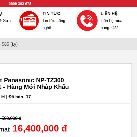
Ụ
TIN TỨC
LIÊN HỆ
 & Sửa
Tin tức công
Liên hệ mua
nghệ
hàng 24/7
 585 (Ly)
t Panasonic NP-TZ300
t - Hàng Mới Nhập Khẩu
 M |
Đã bán: 17
.500.000 đ
16,400,000 đ
 mại: