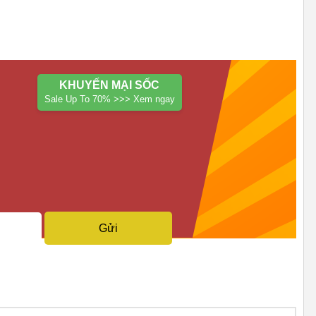
KHUYẾN MẠI SỐC
Sale Up To 70% >>> Xem ngay