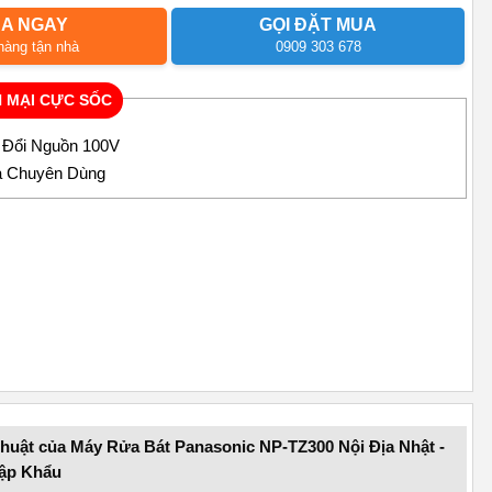
A NGAY
GỌI ĐẶT MUA
hàng tận nhà
0909 303 678
 MẠI CỰC SỐC
p Đổi Nguồn 100V
a Chuyên Dùng
thuật của Máy Rửa Bát Panasonic NP-TZ300 Nội Địa Nhật -
ập Khẩu