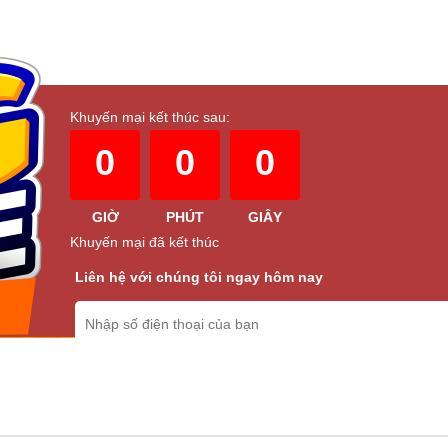
Khuyến mại kết thúc sau:
0
0
0
g mới chính hãng
GIỜ
PHÚT
GIÂY
Khuyến mại đã kết thúc
Liên hệ với chúng tôi ngay hôm nay
ông gian bếp.
t ?
ó thêm thời gian chăm sóc bản thân và gia đình.
ửa tay gấp nhiều lần.