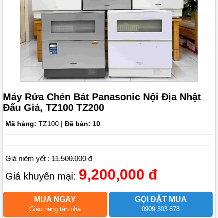
Máy Rửa Chén Bát Panasonic Nội Địa Nhật
Đấu Giá, TZ100 TZ200
Mã hàng:
TZ100 |
Đã bán: 10
Giá niêm yết :
11.500.000 đ
9,200,000 đ
Giá khuyến mại:
MUA NGAY
GỌI ĐẶT MUA
Giao hàng tận nhà
0909 303 678