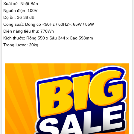
Xuất xứ: Nhật Bản
của máy rửa bát nội địa Nhật.
Nguồn điện: 100V
Độ ồn: 36-38 dB
- Công nghệ Econavi:
Tự động điều chỉnh lượng nước và điện
Công suất: Động cơ <50Hz / 60Hz>: 65W / 85W
năng tiêu thụ dựa trên số lượng chén bát và mức độ bẩn, giúp tiết
Điện năng tiêu thụ: 770Wh
kiệm năng lượng tối đa.
Kích thước: Rộng 550 x Sâu 344 x Cao 598mm
Trọng lượng: 20kg
- Công nghệ Inverter :
Điều chỉnh động cơ hoạt động linh hoạt,
giảm tiếng ồn và tiêu thụ điện năng thấp hơn so với các dòng máy
thông thường.
- Hệ thống rửa đa dạng:
Nhiều chế độ rửa khác nhau như rửa
nhanh, rửa tiết kiệm, rửa kỹ, phù hợp với từng loại chén bát và
mức độ bẩn.
- Tia nước nóng và phun mạnh:
Sử dụng tia nước nóng ở nhiệt
độ cao 60-80 độ và hệ thống phun nước mạnh mẽ từ 10 vòi phun
và 3 tay quay để loại bỏ vết bẩn cứng đầu, đảm bảo chén bát luôn
sạch sẽ và khử trùng.