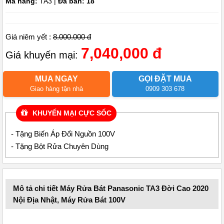
Mã hàng:
TA3 |
Đã bán: 18
Giá niêm yết :
8.000.000 đ
7,040,000 đ
Giá khuyến mại:
MUA NGAY
GỌI ĐẶT MUA
Giao hàng tận nhà
0909 303 678
KHUYẾN MẠI CỰC SỐC
- Tặng Biến Áp Đổi Nguồn 100V
- Tặng Bột Rửa Chuyên Dùng
Mô tả chi tiết Máy Rửa Bát Panasonic TA3 Đời Cao 2020
Nội Địa Nhật, Máy Rửa Bát 100V