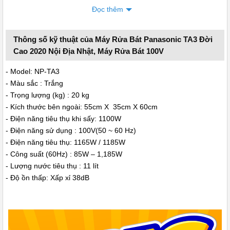
Đọc thêm
Máy rửa bát nội địa Nhật Panasonic NP-TA3
Thông số kỹ thuật của Máy Rửa Bát Panasonic TA3 Đời
Thật vậy, máy rửa bát nội địa Nhật thường được đánh giá cao về
Cao 2020 Nội Địa Nhật, Máy Rửa Bát 100V
chất lượng, hiệu suất và tính tiện ích, nên chúng có thể là lựa chọn
- Model: NP-TA3
lý tưởng cho nhiều gia đình.
Sản phẩm từ Nhật Bản thường được
- Màu sắc : Trắng
biết đến với chất lượng cao và độ bền. Máy rửa bát nội địa Nhật
- Trọng lượng (kg) : 20 kg
thường được sản xuất với công nghệ tiên tiến và tiêu chuẩn chất
- Kích thước bên ngoài: 55cm X 35cm X 60cm
lượng nghiêm ngặt, đảm bảo hiệu suất và độ bền trong thời gian
- Điện năng tiêu thụ khi sấy: 1100W
dài.
- Điện năng sử dụng : 100V(50 ~ 60 Hz)
- Điện năng tiêu thụ: 1165W / 1185W
Tính năng vượt trội của máy rửa bát Panasonic TA3
- Công suất (60Hz) : 85W – 1,185W
Máy rửa bát nội địa Nhật Panasonic NP-TA3 cao cấp có nhiều tính
- Lượng nước tiêu thụ : 11 lít
năng hiện đại và tiện ích, giúp nâng cao hiệu quả rửa bát và tiết
- Độ ồn thấp: Xấp xỉ 38dB
kiệm thời gian cho người sử dụng. Dưới đây là một số tính năng
nổi bật của dòng sản phẩm này:
Công nghệ rửa sạch bằng nước nóng: Máy rửa bát
Panasonic