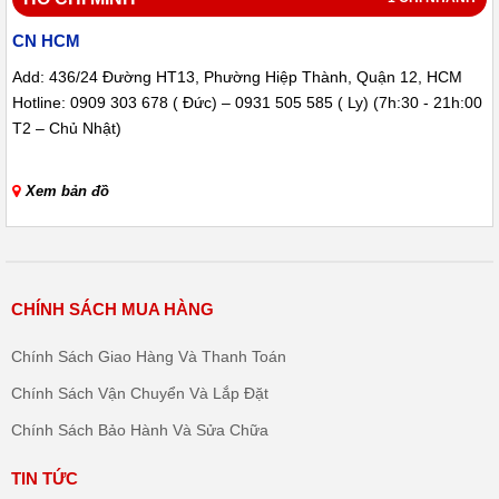
CN HCM
4. Giao hàng, lắp đặt nhanh nhất và bảo hành theo phiếu tại Hồ
Chí Minh, Bình Dương, Đồng Nai,...
Add: 436/24 Đường HT13, Phường Hiệp Thành, Quận 12, HCM
Hotline: 0909 303 678 ( Đức) – 0931 505 585 ( Ly) (7h:30 - 21h:00
5. Mua hàng Online: Giao hàng tại nhà, bảo hành theo
Địa chỉ:
T2 – Chủ Nhật)
64/5/4 Ngô Chí Quốc, P. Bình Chiểu, Thủ Đức, HCM
Xem bản đồ
Hotline: 0909 303 678 (7h:30 - 21h:00 từ thứ 2 – Chủ Nhật) ( Zalo,
Phone)
Website:
https://shopmayruachen.com/
CHÍNH SÁCH MUA HÀNG
Facebook:
https://www.facebook.com/mayruachensg
Chính Sách Giao Hàng Và Thanh Toán
Youtube:
Chính Sách Vận Chuyển Và Lắp Đặt
https://www.youtube.com/channel/UC7Fw5DcwPqtBXD05ZcSGuTw
Chính Sách Bảo Hành Và Sửa Chữa
TIN TỨC