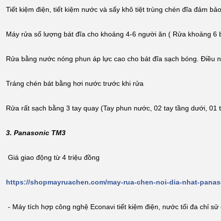
Tiết kiệm điện, tiết kiệm nước và sấy khô tiệt trùng chén đĩa đảm b
Máy rửa số lượng bát đĩa cho khoảng 4-6 người ăn ( Rửa khoảng 6 bộ 
Rửa bằng nước nóng phun áp lực cao cho bát đĩa sạch bóng. Điều n
Tráng chén bát bằng hơi nước trước khi rửa
Rửa rất sạch bằng 3 tay quay (Tay phun nước, 02 tay tầng dưới, 01 t
3. Panasonic TM3
Giá giao động từ 4 triệu đồng
https://shopmayruachen.com/may-rua-chen-noi-dia-nhat-panas
- Máy tích hợp công nghệ Econavi tiết kiệm điện, nước tối đa chỉ sử