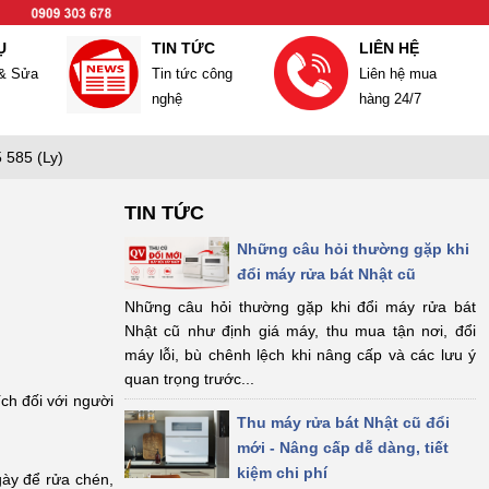
Ụ
TIN TỨC
LIÊN HỆ
 & Sửa
Tin tức công
Liên hệ mua
nghệ
hàng 24/7
 585 (Ly)
TIN TỨC
Những câu hỏi thường gặp khi
đổi máy rửa bát Nhật cũ
Những câu hỏi thường gặp khi đổi máy rửa bát
Nhật cũ như định giá máy, thu mua tận nơi, đổi
máy lỗi, bù chênh lệch khi nâng cấp và các lưu ý
quan trọng trước...
ích đối với người
Thu máy rửa bát Nhật cũ đổi
mới - Nâng cấp dễ dàng, tiết
kiệm chi phí
gày để rửa chén,