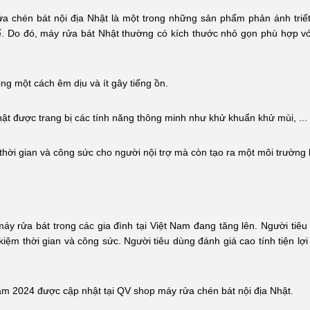
ửa chén bát nội địa Nhật là một trong những sản phẩm phản ánh triết
 tế. Do đó, máy rửa bát Nhật thường có kích thước nhỏ gọn phù hợp v
ng một cách êm dịu và ít gây tiếng ồn.
hật được trang bị các tính năng thông minh như khử khuẩn khử mùi, ...
m thời gian và công sức cho người nội trợ mà còn tạo ra một môi trường
y rửa bát trong các gia đình tại Việt Nam đang tăng lên. Người tiê
t kiệm thời gian và công sức. Người tiêu dùng đánh giá cao tính tiện lợ
năm 2024 được cập nhật tại QV shop máy rửa chén bát nội địa Nhật.