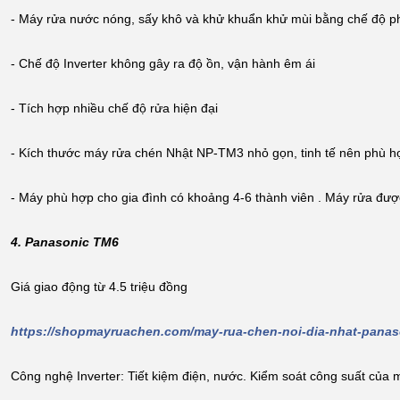
- Máy rửa nước nóng, sấy khô và khử khuẩn khử mùi bằng chế độ 
- Chế độ Inverter không gây ra độ ồn, vận hành êm ái
- Tích hợp nhiều chế độ rửa hiện đại
- Kích thước máy rửa chén Nhật NP-TM3 nhỏ gọn, tinh tế nên phù h
- Máy phù hợp cho gia đình có khoảng 4-6 thành viên . Máy rửa đượ
4. Panasonic TM6
Giá giao động từ 4.5 triệu đồng
https://shopmayruachen.com/may-rua-chen-noi-dia-nhat-panas
Công nghệ Inverter: Tiết kiệm điện, nước. Kiểm soát công suất của m