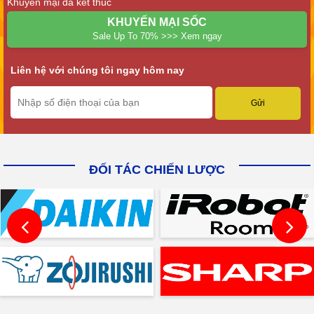
Khuyến mại đã kết thúc
KHUYẾN MẠI SỐC
Sale Up To 70% >>> Xem ngay
Liên hệ với chúng tôi ngay hôm nay
ĐỐI TÁC CHIẾN LƯỢC