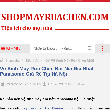
MENU
Trang chủ
DỊCH VỤ
DV Vệ Sinh Máy Rửa Chén Nhật
Vệ Sinh Máy Rửa Chén Bát Nội Địa Nhật
Panasonic Giá Rẻ Tại Hà Nội
28/02/2024 - 10:39 AM
Admin
1191 Lượt xem
Khi nào nên vệ sinh máy rửa bát Panasonic nội địa Nhật
Việc vệ sinh
máy rửa chén bát Panasonic
phụ thuộc vào nhiều yế