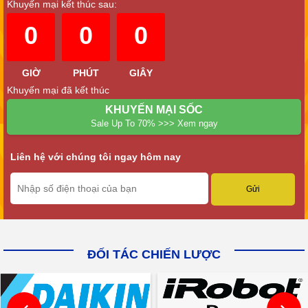
Khuyến mại kết thúc sau:
0
0
0
GIỜ
PHÚT
GIÂY
Khuyến mại đã kết thúc
KHUYẾN MẠI SỐC
Sale Up To 70% >>> Xem ngay
Liên hệ với chúng tôi ngay hôm nay
ĐỐI TÁC CHIẾN LƯỢC