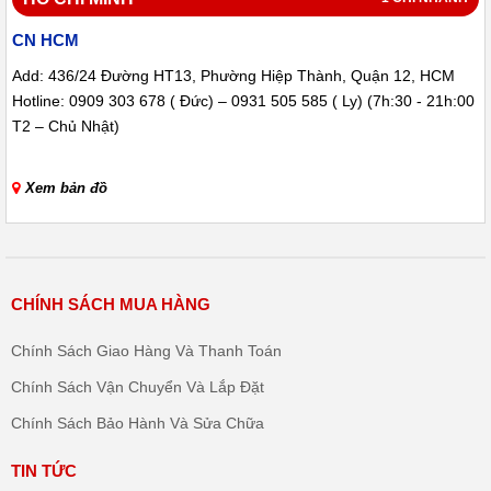
- Bảo hành 6 tháng
CN HCM
- 1 đổi 1 trong 15 ngày sử dụng ( lỗi kĩ thuật)
Add: 436/24 Đường HT13, Phường Hiệp Thành, Quận 12, HCM
- Hỗ trợ trọn đời
Hotline: 0909 303 678 ( Đức) – 0931 505 585 ( Ly) (7h:30 - 21h:00
T2 – Chủ Nhật)
- Chăm sóc khách hàng 24/24
Thông tin liên hệ:
Xem bản đồ
Địa chỉ: 64/5/4 Ngô Chí Quốc, P. Bình Chiểu, Thủ Đức,
HCM Hotline: 0909 303 678 (7h:30 - 21h:00 từ thứ 2 – Chủ Nhật)
CHÍNH SÁCH MUA HÀNG
Website:
https://shopmayruachen.com
Facebook: https://www.facebook.com/mayruachensg
Chính Sách Giao Hàng Và Thanh Toán
Chính Sách Vận Chuyển Và Lắp Đặt
Chính Sách Bảo Hành Và Sửa Chữa
TIN TỨC