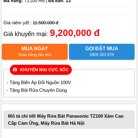
Mã hàng:
TZ100 HN |
Đã bán: 23
Giá niêm yết :
11.500.000 đ
9,200,000 đ
Giá khuyến mại:
MUA NGAY
GỌI ĐẶT MUA
Giao hàng tận nhà
0909 303 678
KHUYẾN MẠI CỰC SỐC
- Tặng Biến Áp Đổi Nguồn 100V
- Tặng Bột Rửa Chuyên Dùng
Mô tả chi tiết Máy Rửa Bát Panasonic TZ100 Xám Cao
Cấp Cảm Ứng, Máy Rửa Bát Hà Nội