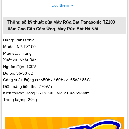
thiểu tác động tiêu cực đến môi trường và giảm chi phí sử dụng.
Đọc thêm
Độ ồn: Máy rửa bát Panasonic TZ100 có độ ồn thấp yên tĩnh phù
hợp cho gia đình có người già và trẻ em.
Thông số kỹ thuật của Máy Rửa Bát Panasonic TZ100
Xám Cao Cấp Cảm Ứng, Máy Rửa Bát Hà Nội
Hãng: Panasonic
Model: NP-TZ100
Màu sắc: Trắng
Xuất xứ: Nhật Bản
Nguồn điện: 100V
Độ ồn: 36-38 dB
Công suất: Động cơ <50Hz / 60Hz>: 65W / 85W
Điện năng tiêu thụ: 770Wh
Kích thước: Rộng 550 x Sâu 344 x Cao 598mm
Trọng lượng: 20kg