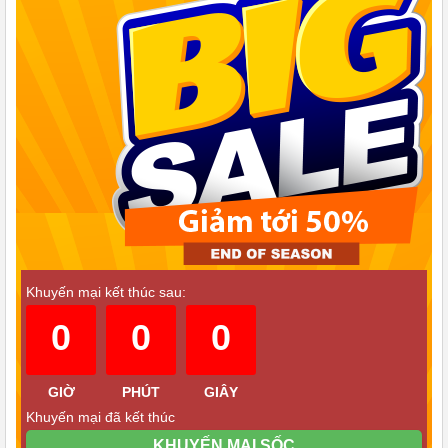
Bên trong máy rửa bát nội địa Nhật
Chất liệu thiết kế: Panasonic TZ100 thường được chế tạo từ các
vật liệu chất lượng cao và thiết kế tỉ mỉ đảm bảo độ bền và độ tin
cậy cao.
Tính năng đặc biệt: Đối với dòng máy rửa bát của Panasonic
Khuyến mại kết thúc sau:
TZ100 có các tính năng đặc biệt như: Cửa điện, cảm ứng hoàn
0
0
0
toàn chương trình rửa đa dạng phù hợp với các loại chén đĩa khác
nhau.
GIỜ
PHÚT
GIÂY
Tóm lại, máy rửa bát nội địa Nhật Panasonic TZ100 thường được
Khuyến mại đã kết thúc
đánh giá cao về hiệu suất, tính tiện ích và độ tin cậy. Điều này giúp
KHUYẾN MẠI SỐC