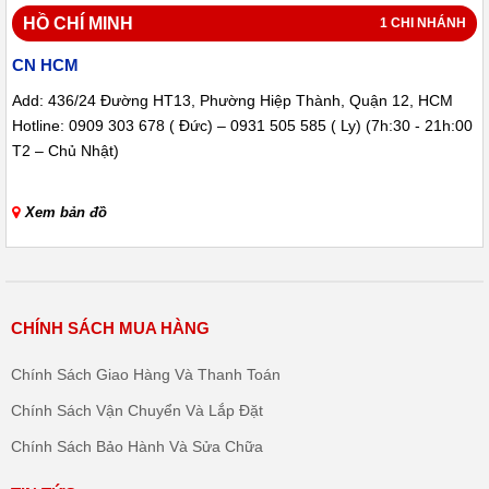
Sức chứa ~40 món, đủ cho 1–2 bữa ăn
HỒ CHÍ MINH
1 CHI NHÁNH
Không cần chia nhiều lần rửa
CN HCM
Add: 436/24 Đường HT13, Phường Hiệp Thành, Quận 12, HCM
1. Phù hợp gia đình nhỏ đến trung bình
Hotline: 0909 303 678 ( Đức) – 0931 505 585 ( Ly) (7h:30 - 21h:00
Người sống ở chung cư, bếp nhỏ
T2 – Chủ Nhật)
Thiết kế để bàn, không cần lắp âm
Xem bản đồ
Dễ đặt trên kệ bếp
2. Giải pháp gọn gàng, không tốn diện tích
Người bận rộn, ít thời gian
CHÍNH SÁCH MUA HÀNG
Không cần đứng rửa bát mỗi ngày
Chính Sách Giao Hàng Và Thanh Toán
Chỉ cần cho vào máy → bấm nút
Chính Sách Vận Chuyển Và Lắp Đặt
Chính Sách Bảo Hành Và Sửa Chữa
3. Người muốn tiết kiệm lâu dài