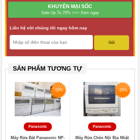
Phun nước phủ đều toàn bộ khoang máy, hạn chế sót bẩn
KHUYẾN MẠI SỐC
Sale Up To 70% >>> Xem ngay
3. Công nghệ Econavi thông minh
Tự động cảm biến nhiệt độ nước và môi trường
Liên hệ với chúng tôi ngay hôm nay
Điều chỉnh chương trình rửa để tiết kiệm điện nước tối ưu
4. Tiết kiệm nước vượt trội (~11L/lần)
Ít hơn đáng kể so với rửa tay thông thường
SẢN PHẨM TƯƠNG TỰ
Phù hợp sử dụng hằng ngày lâu dài
5. Đa chế độ rửa linh hoạt
-15%
-20%
Rửa mạnh (đồ nhiều dầu mỡ)
Rửa nhanh (tiết kiệm thời gian)
Rửa ít (ít bát)
Panasonic
Panasonic
Có thêm chế độ sấy riêng, hẹn giờ
Máy Rửa Bát Panasonic NP-
Máy Rửa Chén Nội Địa Nhật