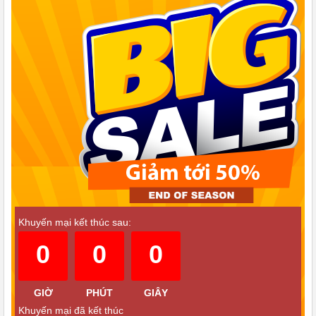
mức độ bẩn, giúp tối ưu chi phí vận hành theo thời gian.
Cuối cùng, yếu tố khiến nhiều người tin tưởng lựa chọn chính là độ
bền chuẩn Nhật. Máy hoạt động ổn định, ít lỗi vặt và có thể sử
dụng 5–10 năm nếu dùng đúng cách, phù hợp với những ai muốn
mua một lần và dùng lâu dài.
Tính năng vượt trội của máy rửa chén Panasonic NP-TH4 nội
địa Nhật
1. Rửa nước nóng 80°C + diệt khuẩn
Sử dụng nước nóng kết hợp áp lực cao giúp loại bỏ dầu mỡ và vi
khuẩn hiệu quả
Khuyến mại kết thúc sau:
Đạt khả năng diệt khuẩn trên 99% trong quá trình rửa
0
0
0
2. Hệ thống vòi phun đa chiều
Gồm vòi trên, dưới và phía sau
GIỜ
PHÚT
GIÂY
Khuyến mại đã kết thúc