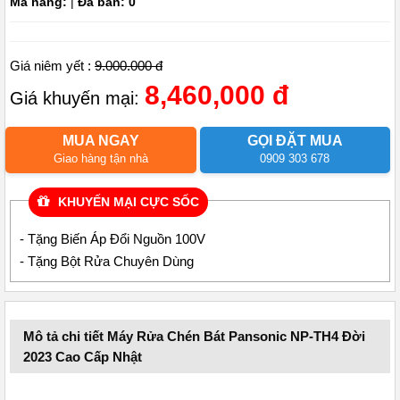
Mã hàng:
|
Đã bán: 0
Giá niêm yết :
9.000.000 đ
8,460,000 đ
Giá khuyến mại:
MUA NGAY
GỌI ĐẶT MUA
Giao hàng tận nhà
0909 303 678
KHUYẾN MẠI CỰC SỐC
- Tặng Biến Áp Đổi Nguồn 100V
- Tặng Bột Rửa Chuyên Dùng
Mô tả chi tiết Máy Rửa Chén Bát Pansonic NP-TH4 Đời
2023 Cao Cấp Nhật