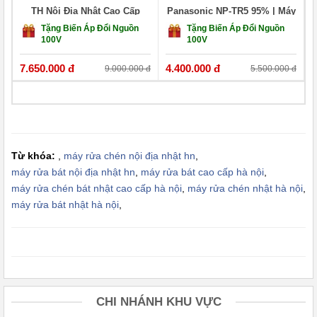
TH Nội Địa Nhật Cao Cấp
Panasonic NP-TR5 95% | Máy
6. Sấy khô + giữ khô bát đĩa
Nhập Khẩu
Rửa Bát Nhật HCM
Tặng Biến Áp Đổi Nguồn
Tặng Biến Áp Đổi Nguồn
100V
100V
Sấy nhiệt kết hợp lưu thông không khí
7.650.000 đ
4.400.000 đ
1
9.000.000 đ
5.500.000 đ
Có chế độ giữ khô sau khi rửa)
7. Vận hành êm ái (~37–39 dB)
Độ ồn thấp, không ảnh hưởng sinh hoạt
- Thiết kế khoang thông minh
Từ khóa:
,
máy rửa chén nội địa nhật hn
,
máy rửa bát nội địa nhật hn
,
máy rửa bát cao cấp hà nội
,
Có giá để dao, thớt, chai lọ riêng
máy rửa chén bát nhật cao cấp hà nội
,
máy rửa chén nhật hà nội
,
máy rửa bát nhật hà nội
,
Dễ sắp xếp bát đĩa gọn gàng, tối ưu không gian
----->>> Xem thêm:
Máy rửa bát nội địa Nhật Panasonic cao
cấp
Máy rửa bát Panasonic NP-TH4 phù hợp với ai?
CHI NHÁNH KHU VỰC
Gia đình 2 - 6 người