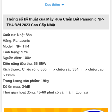
Đọc thêm
Thông số kỹ thuật của Máy Rửa Chén Bát Pansonic NP-
Máy rửa bát Panasonic TH4 2023
TH4 Đời 2023 Cao Cấp Nhật
Vì sao Panasonic NP-TH4 được lựa chọn nhiều nhất
Xuất xứ: Nhật Bản
Điểm mạnh lớn nhất của
Panasonic NP-TH4
nằm ở khả năng rửa
Hãng: Panasonic
sạch bằng nước nóng lên đến 80°C. Nhờ nhiệt độ cao kết hợp áp
Model : NP- TH4
lực nước mạnh máy dễ dàng đánh bay dầu mỡ cứng đầu và loại
Tình trạng: 97%
Nguồn điện: 100v
bỏ vi khuẩn, giúp bát đĩa sạch sâu hơn so với rửa tay thông
Điện năng tiêu thụ: 65-85W
thường.
Kích thước: Chiều rộng 550mm x chiều sâu 334mm x chiều cao
Không chỉ vậy, máy còn không cần tráng trước. Bạn chỉ cần gạt bỏ
598mm
Trọng lượng sản phẩm: 19kg
thức ăn thừa, xếp bát vào máy rồi bấm nút là xong. Mọi công đoạn
Độ ồn max: 34dB
còn lại máy sẽ tự xử lý giúp tiết kiệm đáng kể thời gian mỗi ngày.
Thời gian hoạt động: 45-60 phút có vận hành Econavi
Về hiệu quả sử dụng lâu dài, NP-TH4 được đánh giá cao nhờ khả
năng tiết kiệm điện nước. Mỗi lần rửa chỉ tiêu tốn khoảng 11 lít
nước và có thêm công nghệ ECONAVI tự động điều chỉnh theo