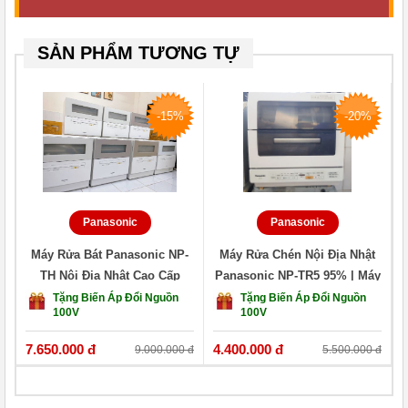
SẢN PHẨM TƯƠNG TỰ
-15%
-20%
Panasonic
Panasonic
Máy Rửa Bát Panasonic NP-
Máy Rửa Chén Nội Địa Nhật
TH Nội Địa Nhật Cao Cấp
Panasonic NP-TR5 95% | Máy
Nhập Khẩu
Rửa Bát Nhật HCM
Tặng Biến Áp Đổi Nguồn
Tặng Biến Áp Đổi Nguồn
100V
100V
7.650.000 đ
4.400.000 đ
1
9.000.000 đ
5.500.000 đ