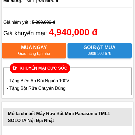
Mã hàng:
TML1 |
Đã bán: 5
Giá niêm yết :
5.200.000 đ
4,940,000 đ
Giá khuyến mại:
MUA NGAY
GỌI ĐẶT MUA
Giao hàng tận nhà
0909 303 678
KHUYẾN MẠI CỰC SỐC
- Tặng Biến Áp Đổi Nguồn 100V
- Tặng Bột Rửa Chuyên Dùng
Mô tả chi tiết Máy Rửa Bát Mini Panasonic TML1
SOLOTA Nội Địa Nhật