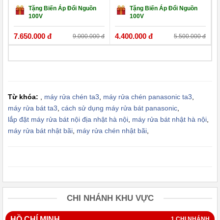
Nhập Khẩu
Rửa Bát Nhật HCM
Tặng Biến Áp Đổi Nguồn
Tặng Biến Áp Đổi Nguồn
100V
100V
7.650.000 đ
4.400.000 đ
1
9.000.000 đ
5.500.000 đ
Từ khóa:
,
máy rửa chén ta3
,
máy rửa chén panasonic ta3
,
máy rửa bát ta3
,
cách sử dụng máy rửa bát panasonic
,
lắp đặt máy rửa bát nội địa nhật hà nội
,
máy rửa bát nhật hà nội
,
máy rửa bát nhật bãi
,
máy rửa chén nhật bãi
,
CHI NHÁNH KHU VỰC
HỒ CHÍ MINH
1 CHI NHÁNH