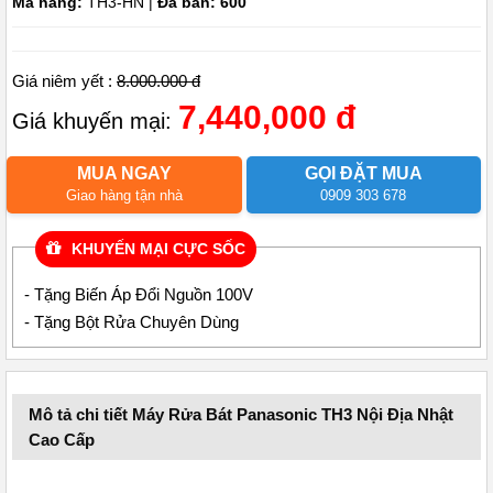
Mã hàng:
TH3-HN |
Đã bán: 600
Giá niêm yết :
8.000.000 đ
7,440,000 đ
Giá khuyến mại:
MUA NGAY
GỌI ĐẶT MUA
Giao hàng tận nhà
0909 303 678
KHUYẾN MẠI CỰC SỐC
- Tặng Biến Áp Đổi Nguồn 100V
- Tặng Bột Rửa Chuyên Dùng
Mô tả chi tiết Máy Rửa Bát Panasonic TH3 Nội Địa Nhật
Cao Cấp