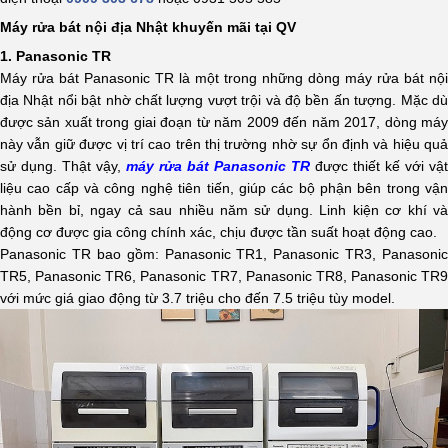
Máy rửa bát nội địa Nhật khuyến mãi tại QV
1. Panasonic TR
Máy rửa bát Panasonic TR là một trong những dòng máy rửa bát nội
địa Nhật nổi bật nhờ chất lượng vượt trội và độ bền ấn tượng. Mặc dù
được sản xuất trong giai đoạn từ năm 2009 đến năm 2017, dòng máy
này vẫn giữ được vị trí cao trên thị trường nhờ sự ổn định và hiệu quả
sử dụng.
Thật vậy,
máy rửa bát Panasonic TR
được thiết kế với vật
liệu cao cấp và công nghệ tiên tiến, giúp các bộ phận bên trong vận
hành bền bỉ, ngay cả sau nhiều năm sử dụng.
Linh kiện cơ khí v
động cơ được gia công chính xác, chịu được tần suất hoạt động cao.
Panasonic TR bao gồm: Panasonic TR1, Panasonic TR3,
Panasonic
TR5, Panasonic TR6, Panasonic TR7, Panasonic TR8, Panasonic TR9
với mức giá giao động từ 3.7 triệu cho đến 7.5 triệu tùy model.