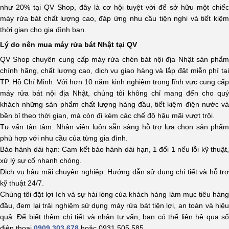
như 20% tại QV Shop, đây là cơ hội tuyệt vời để sở hữu một chiếc
máy rửa bát chất lượng cao, đáp ứng nhu cầu tiện nghi và tiết kiệm
thời gian cho gia đình bạn.
Lý do nên mua máy rửa bát Nhật tại QV
QV Shop chuyên cung cấp máy rửa chén bát nội địa Nhật sản phẩm
chính hãng, chất lượng cao, dịch vụ giao hàng và lắp đặt miễn phí tại
TP. Hồ Chí Minh. Với hơn 10 năm kinh nghiệm trong lĩnh vực cung cấp
máy rửa bát nội địa Nhật, chúng tôi không chỉ mang đến cho quý
khách những sản phẩm chất lượng hàng đầu, tiết kiệm điện nước và
bền bỉ theo thời gian, mà còn đi kèm các chế độ hậu mãi vượt trội.
Tư vấn tận tâm: Nhân viên luôn sẵn sàng hỗ trợ lựa chọn sản phẩm
phù hợp với nhu cầu của từng gia đình.
Bảo hành dài hạn: Cam kết bảo hành dài hạn, 1 đổi 1 nếu lỗi kỹ thuật,
xử lý sự cố nhanh chóng.
Dịch vụ hậu mãi chuyên nghiệp: Hướng dẫn sử dụng chi tiết và hỗ trợ
kỹ thuật 24/7.
Chúng tôi đặt lợi ích và sự hài lòng của khách hàng làm mục tiêu hàng
đầu, đem lại trải nghiệm sử dụng máy rửa bát tiện lợi, an toàn và hiệu
quả. Để biết thêm chi tiết và nhận tư vấn, bạn có thể liên hệ qua số
điện thoại
0909 303 678
hoặc 0931 505 585