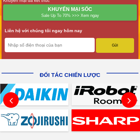
Khuyến mại đã kết thúc
KHUYẾN MẠI SỐC
Sale Up To 70% >>> Xem ngay
Liên hệ với chúng tôi ngay hôm nay
ĐỐI TÁC CHIẾN LƯỢC