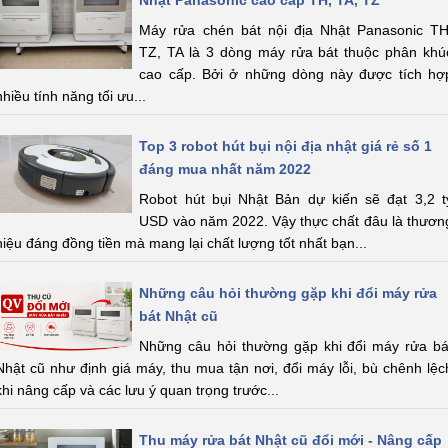
Nhật Panasonic cao cấp TH, TA, TZ
Máy rửa chén bát nội địa Nhật Panasonic TH
TZ, TA là 3 dòng máy rửa bát thuộc phân khú
cao cấp. Bởi ở những dòng này được tích hợ
nhiều tính năng tối ưu...
Top 3 robot hút bụi nội địa nhật giá rẻ số 1
đáng mua nhất năm 2022
Robot hút bụi Nhật Bản dự kiến sẽ đạt 3,2 t
USD vào năm 2022. Vậy thực chất đâu là thươn
hiệu đáng đồng tiền mà mang lại chất lượng tốt nhất bạn...
Những câu hỏi thường gặp khi đổi máy rửa
bát Nhật cũ
Những câu hỏi thường gặp khi đổi máy rửa bá
Nhật cũ như định giá máy, thu mua tận nơi, đổi máy lỗi, bù chênh lệc
khi nâng cấp và các lưu ý quan trọng trước...
Thu máy rửa bát Nhật cũ đổi mới - Nâng cấp