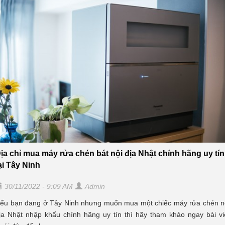
ịa chỉ mua máy rửa chén bát nội địa Nhật chính hãng uy tín
ại Tây Ninh
30/11/2022 - 9:09 AM
Admin
ếu bạn đang ở Tây Ninh nhưng muốn mua một chiếc máy rửa chén n
ịa Nhật nhập khẩu chính hãng uy tín thì hãy tham khảo ngay bài vi