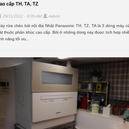
ao cấp TH, TA, TZ
29/11/2022 - 9:05 AM
Admin
áy rửa chén bát nội địa Nhật Panasonic TH, TZ, TA là 3 dòng máy r
át thuộc phân khúc cao cấp. Bởi ở những dòng này được tích hợp nhi
ính năng tối ưu...