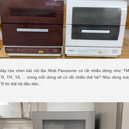
Máy rửa chén bát nội địa Nhật Panasonic có rất nhiều dòng như: TM
TR, TH, TA, ... trong mỗi dòng sẽ có rất nhiều thế hệ? Như dòng má
TR thì thế hệ đầu tiên...