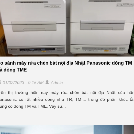
o sánh máy rửa chén bát nội địa Nhật Panasonic dòng TM
à dòng TME
01/02/2023 - 9:15 AM
Admin
rên thị trường hiện nay máy rửa chén bát nội địa Nhật của hã
anasonic có rất nhiều dòng như TR, TM,... trong đó phân khúc t
rung có dòng TM và TME. Vậy sự...