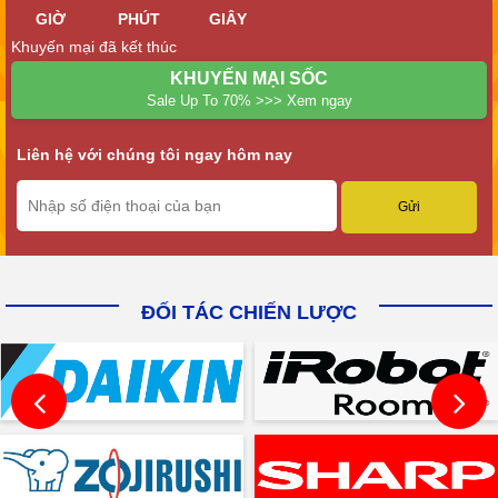
GIỜ
PHÚT
GIÂY
Khuyến mại đã kết thúc
KHUYẾN MẠI SỐC
Sale Up To 70% >>> Xem ngay
Liên hệ với chúng tôi ngay hôm nay
ĐỐI TÁC CHIẾN LƯỢC