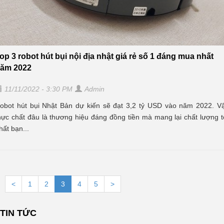
op 3 robot hút bụi nội địa nhật giá rẻ số 1 đáng mua nhất
ăm 2022
11/11/2022 - 3:30 PM
Admin
obot hút bụi Nhật Bản dự kiến sẽ đạt 3,2 tỷ USD vào năm 2022. V
hực chất đâu là thương hiệu đáng đồng tiền mà mang lại chất lượng t
hất bạn...
<
1
2
3
4
5
>
TIN TỨC