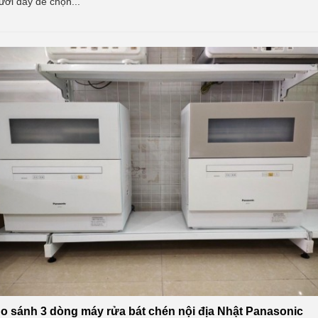
ưới đây để chọn...
o sánh 3 dòng máy rửa bát chén nội địa Nhật Panasonic