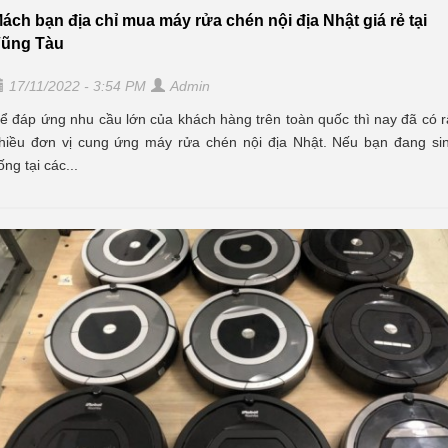
ách bạn địa chỉ mua máy rửa chén nội địa Nhật giá rẻ tại
ũng Tàu
17/11/2022 - 3:54 PM
Admin
ể đáp ứng nhu cầu lớn của khách hàng trên toàn quốc thì nay đã có r
hiều đơn vị cung ứng máy rửa chén nội địa Nhật. Nếu bạn đang si
ống tại các...