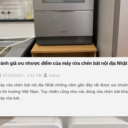
ánh giá ưu nhược điểm của máy rửa chén bát nội địa Nhật
07/02/2023 - 3:41 PM
Admin
áy rửa chén bát nội địa Nhật những năm gần đây rất được ưa chuộ
ại thị trường Việt Nam. Tuy nhiên cũng như các dòng rửa chén bát khá
áy rửa bát...