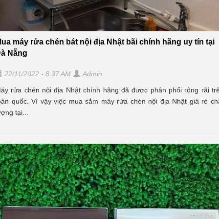
ua máy rửa chén bát nội địa Nhật bãi chính hãng uy tín tại
à Nẵng
22/11/2022 - 8:37 AM
Admin
áy rửa chén nội địa Nhật chính hãng đã được phân phối rộng rãi tr
oàn quốc. Vì vậy việc mua sắm máy rửa chén nội địa Nhật giá rẻ ch
ượng tại...