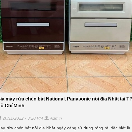
iá máy rửa chén bát National, Panasonic nội địa Nhật tại T
ồ Chí Minh
20/11/2022 - 3:20 PM
Admin
áy rửa chén bát nội địa Nhật ngày càng sử dụng rộng rãi đặc biệt là 