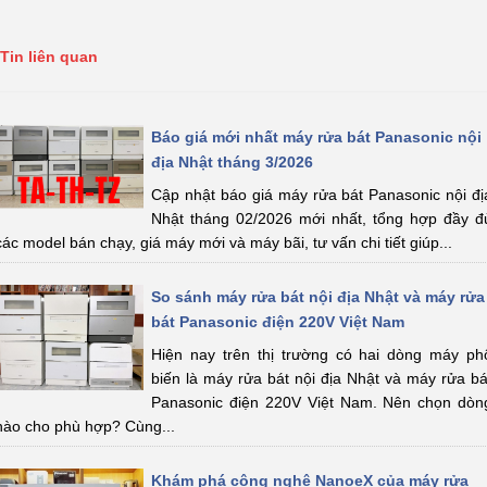
Tin liên quan
Báo giá mới nhất máy rửa bát Panasonic nội
địa Nhật tháng 3/2026
Cập nhật báo giá máy rửa bát Panasonic nội đị
Nhật tháng 02/2026 mới nhất, tổng hợp đầy đ
các model bán chạy, giá máy mới và máy bãi, tư vấn chi tiết giúp...
So sánh máy rửa bát nội địa Nhật và máy rửa
bát Panasonic điện 220V Việt Nam
Hiện nay trên thị trường có hai dòng máy ph
biến là máy rửa bát nội địa Nhật và máy rửa bá
Panasonic điện 220V Việt Nam. Nên chọn dòn
nào cho phù hợp? Cùng...
Khám phá công nghệ NanoeX của máy rửa