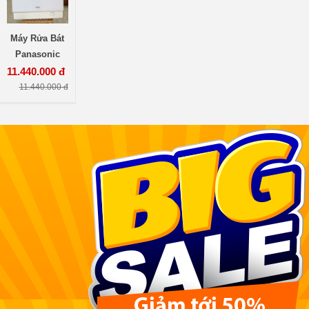
Máy Rửa Bát
Panasonic
TZ300 2023
11.440.000 đ
Cao Cấp, Máy
11.440.000 đ
Rửa Bát
Panasonic