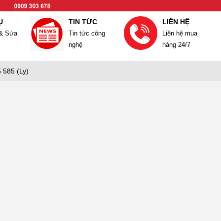
Ụ
TIN TỨC
LIÊN HỆ
 & Sửa
Tin tức công
Liên hệ mua
nghệ
hàng 24/7
 585 (Ly)