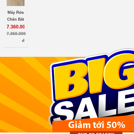
Máy Rửa
Chén Bát
Nội Địa
7.360.000
đ
Nhật,
7.360.000
Panasonic
đ
TH1 TH2
TH3 TH4