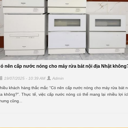
ó nên cấp nước nóng cho máy rửa bát nội địa Nhật không
19/07/2025 - 10:39 AM
Admin
hiều khách hàng thắc mắc “Có nên cấp nước nóng cho máy rửa bát n
ịa không?”. Thực tế, việc cấp nước nóng có thể mang lại nhiều lợi íc
hưng cũng...