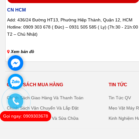
CN HCM
Add: 436/24 Đường HT13, Phường Hiệp Thành, Quận 12, HCM
Hotline: 0909 303 678 ( Đức) – 0931 505 585 ( Ly) (7h:30 - 21h:00
T2 – Chủ Nhật)
Xem bản đồ
CHÍNH SÁCH MUA HÀNG
TIN TỨC
Chính Sách Giao Hàng Và Thanh Toán
Tin Tức QV
Chính Sách Vận Chuyển Và Lắp Đặt
Mẹo Vặt Máy R
Gọi ngay: 0909303678
Chính Sách Bảo Hành Và Sửa Chữa
Kinh Nghiệm H
© Bản quyền thuộc về QV Shop Máy Rửa Chén Nội Địa Nhật