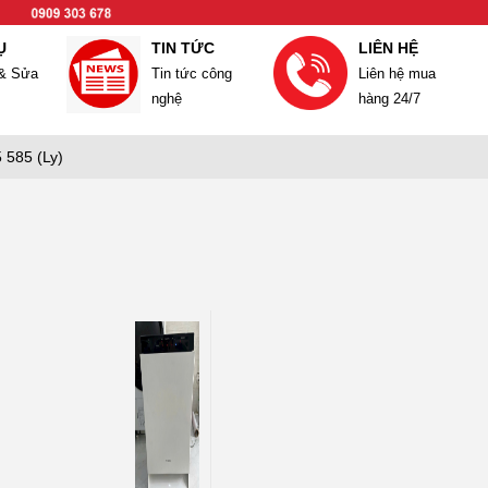
Ụ
TIN TỨC
LIÊN HỆ
 & Sửa
Tin tức công
Liên hệ mua
nghệ
hàng 24/7
 585 (Ly)