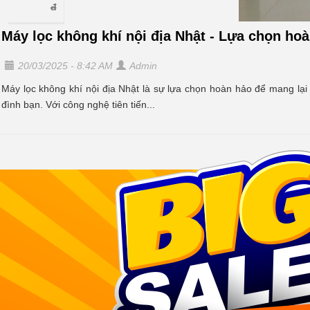
Daikin
đ
MCK70RE2
Máy lọc không khí nội địa Nhật - Lựa chọn ho
(Daikin
vầng
20/03/2025 - 8:42 AM
Admin
trăng)
Máy lọc không khí nội địa Nhật là sự lựa chọn hoàn hảo để mang lại
đình bạn. Với công nghệ tiên tiến...