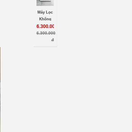
Máy Lọc
Không
Khí
6.300.000
đ
Panasonic
6.300.000
F-VXL70,
đ
Máy Lọc
Không
Khí Nội
Địa Nhật