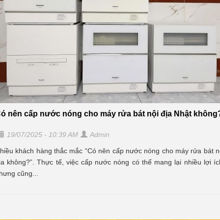
ó nên cấp nước nóng cho máy rửa bát nội địa Nhật không
19/07/2025 - 10:39 AM
Admin
hiều khách hàng thắc mắc “Có nên cấp nước nóng cho máy rửa bát n
ịa không?”. Thực tế, việc cấp nước nóng có thể mang lại nhiều lợi íc
hưng cũng...