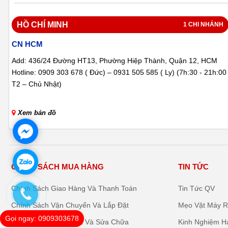
HỒ CHÍ MINH
1 CHI NHÁNH
CN HCM
Add: 436/24 Đường HT13, Phường Hiệp Thành, Quận 12, HCM
Hotline: 0909 303 678 ( Đức) – 0931 505 585 ( Ly) (7h:30 - 21h:00
T2 – Chủ Nhật)
Xem bản đồ
CHÍNH SÁCH MUA HÀNG
TIN TỨC
Chính Sách Giao Hàng Và Thanh Toán
Tin Tức QV
Chính Sách Vận Chuyển Và Lắp Đặt
Mẹo Vặt Máy R
Gọi ngay: 0909303678
Chính Sách Bảo Hành Và Sửa Chữa
Kinh Nghiệm H